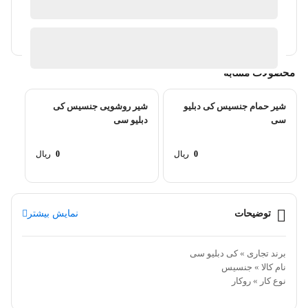
ارسال توسط آشپزخانه پارسه
آیا قیمت مناسب تری سراغ دارید؟
محصولات مشابه
شیر حمام جنسیس کی دبلیو
شیر روشویی جنسیس کی
سی
دبلیو سی
0
ریال
0
ریال
توضیحات
نمایش بیشتر
برند تجاری » کی دبلیو سی
نام کالا » جنسیس
نوع کار » روکار