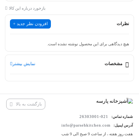
معرفی محصول :
بازخورد درباره این کالا
برند تجاری
کی دبلیو سی
نظرات
افزودن نظر جدید +
نام محصول
جنسیس
هیچ دیدگاهی برای این محصول نوشته نشده است.
کاربرد
توالت
مشخصات
نمایش بیشتر
مشخصات محصول :
کارتریج اروپایی
دارد
رنگ بندی
کروم
بازگشت به بالا
نوع کار
روکار
021-26303001
شماره تماس:
گارانتی
10 سال
info@parsehkitchen.com
آدرس ایمیل:
هفت روز هفته ، از ساعت 9 صبح الی 9 شب