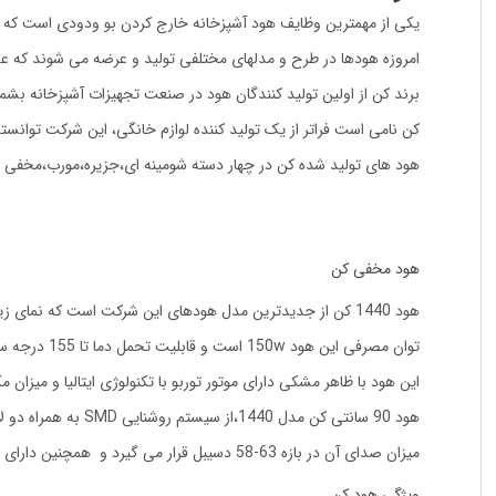
یکی از مهمترین وظایف هود آشپزخانه خارج کردن بو ودودی است که
امروزه هودها در طرح و مدلهای مختلفی تولید و عرضه می شوند که عل
برند کن از اولین تولید کنندگان هود در صنعت تجهیزات آشپزخانه بشمار می آید ک
کن نامی است فراتر از یک تولید کننده لوازم خانگی، این شرکت توانس
هود های تولید شده کن در چهار دسته شومینه ای،جزیره،مورب،مخفی و ز
هود مخفی کن
هود 1440 کن از جدیدترین مدل هودهای این شرکت است که نمای زیبایی به محیط آشپزخانه شما می دهد.
توان مصرفی این هود 150w است و قابلیت تحمل دما تا 155 درجه سانتیگراد را دارد.
این هود با ظاهر مشکی دارای موتور توربو با تکنولوژی ایتالیا و میزان مکش 700 متر مکعب برساع
هود 90 سانتی کن مدل 1440،از سیستم روشنایی SMD به همراه دو لامپ کم مصرف بهره می برد.
میزان صدای آن در بازه 63-58 دسیبل قرار می گیرد و همچنین دارای پنل کنترل فشاری است.
ویژگی هود کن