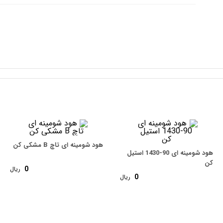
نمای ظاهری
: مشکی
هود شومینه ای تاچ B مشکی کن
هود شومینه ای 90-1430 استیل
کن
0
ریال
0
ریال