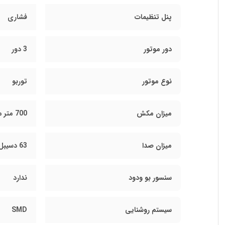
پنل تنظیمات
فشاری
دور موتور
3 دور
نوع موتور
توربو
میزان مکش
700 متر مکعب
میزان صدا
63 دسیبل
سنسور بو ودود
ندارد
سیستم روشنایی
SMD