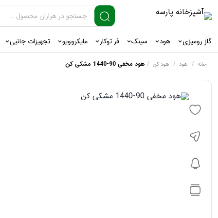
گاز رومیزی
هود
سینک
فر توکار
مایکروویو
تجهیزات جانبی
/
/
/
هود مخفی 90-1440 مشکی کن
خانه
هود
هود کن