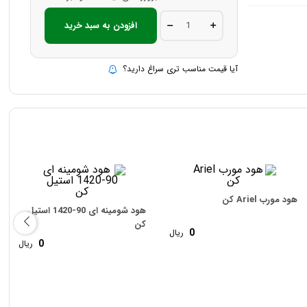
هود
افزودن به سبد خرید
مخفی
90-
1440
مشکی
آیا قیمت مناسب تری سراغ دارید؟
کن
quantity
هود مورب Ariel کن
هود شومینه ای 90-1420 استیل
کن
0
ریال
0
ریال