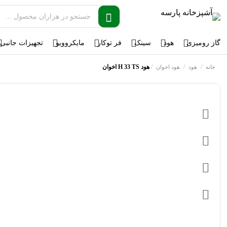
گاز رومیزی
هود
سینک
فر توکار
مایکروویو
تجهیزات جانبی
/
/
/
هود H 33 TS اخوان
خانه
هود
هود اخوان