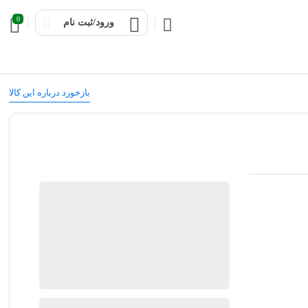
0
ورود/ثبت نام
بازخورد درباره این کالا
آشپزخانه پارسه
موجود در انبار
ارسال توسط آشپزخانه پارسه
0
ریال
بروزرسانی قیمت:
8 نوامبر 2025