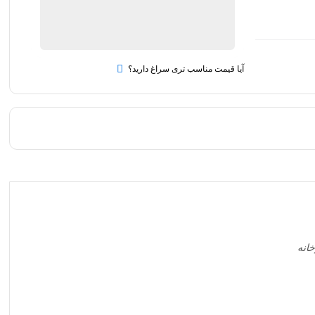
هود
افزودن به سبد خرید
H
33
TS
اخوان
آیا قیمت مناسب تری سراغ دارید؟
quantity
انه