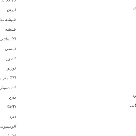
H 33 TS
ند
ایران
شیشه م
شیشه
90 سانتی
لمسی
4 دور
توربو
700 متر مکعب
54 دسیبل
د
دارد
یی
SMD
دارد
آلومینیوم