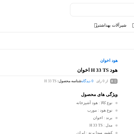
شیرآلات بهداشتی
هود اخوان
هود H 33 TS اخوان
از 0 رای
0
دیدگاه
شناسه محصول:
H 33 TS
0
ویژگی های محصول
نوع کالا
: هود آشپزخانه
نوع هود
: مورب
برند
: اخوان
مدل
: H 33 TS
کشور مبدا برند
: ایران