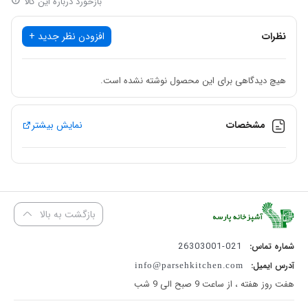
بازخورد درباره این کالا
برند تجاری
اخوان
نظرات
افزودن نظر جدید +
کد کالا
G 1-HE
دسته بندی
اخوان
هیچ دیدگاهی برای این محصول نوشته نشده است.
کاربرد :
گاز رومیزی
مشخصات
نمایش بیشتر
مشخصات محصول :
قطعات اصلی
ایتالیایی
تعداد شعله
2 شعله
بازگشت به بالا
نمای محصول
شیشه مشکی
021-26303001
شماره تماس:
جنس ولوم
باکالیت – طرح استیل
آدرس ایمیل:
info@parsehkitchen.com
هفت روز هفته ، از ساعت 9 صبح الی 9 شب
ابعاد محصول :