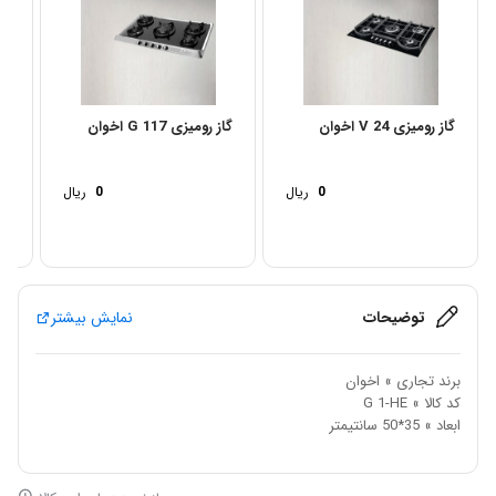
گاز رومیزی V 24 اخوان
گاز رومیزی G 117 اخوان
گاز 
0
ریال
0
ریال
توضیحات
نمایش بیشتر
برند تجاری » اخوان
کد کالا » G 1-HE
ابعاد » 35*50 سانتیمتر
معرفی محصول :