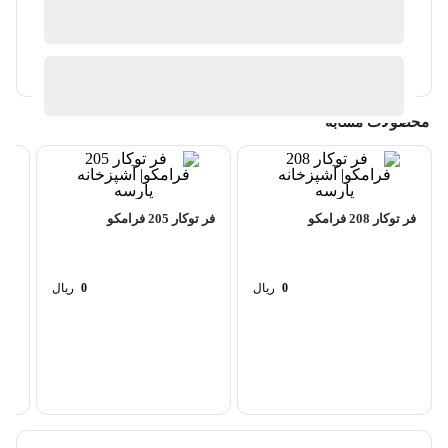
ارسال توسط آشپزخانه پارسه
آیا قیمت مناسب تری سراغ دارید؟
محصولات مشابه
فر توکار 208 فرامکو
فر توکار 205 فرامکو
0
ریال
0
ریال
فر توک