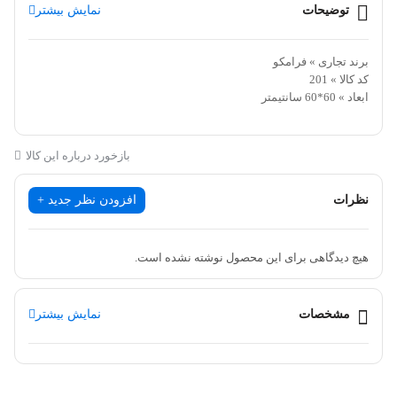
توضیحات
نمایش بیشتر
برند تجاری » فرامکو
کد کالا » 201
ابعاد » 60*60 سانتیمتر
معرفی محصول :
بازخورد درباره این کالا
برند تجاری
فرامکو
نظرات
افزودن نظر جدید +
کد کالا
201
کارکرد
گاز و برق
هیچ دیدگاهی برای این محصول نوشته نشده است.
کاربرد :
فر
مشخصات
نمایش بیشتر
مشخصات محصول :
ظرفیت (لیتر)
61 لیتر
برنامه پخت
2 برنامه